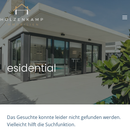
Zum
Inhalt
springen
esidential
Das Gesuchte konnte leider nicht gefunden werden.
Vielleicht hilft die Suchfunktion.